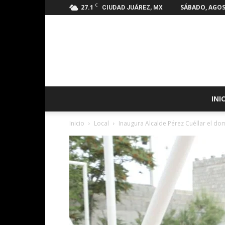
C
27.1
SÁBADO, AGOS
CIUDAD JUÁREZ, MX
INI
Inicio
Local
Inaugura Alcalde Pérez Cuéllar el do