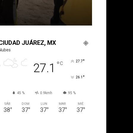
CIUDAD JUÁREZ, MX
Nubes
°
27.7
°
C
27.1
°
26.1
45 %
0.9kmh
95 %
SÁB
DOM
LUN
MAR
MIÉ
38
°
37
°
37
°
37
°
37
°