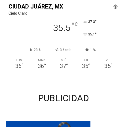
CIUDAD JUÁREZ, MX
Cielo Claro
°
37.3
°
C
35.5
°
35.1
23 %
3.6kmh
1 %
LUN
MAR
MIÉ
JUE
VIE
36
°
36
°
37
°
35
°
35
°
PUBLICIDAD