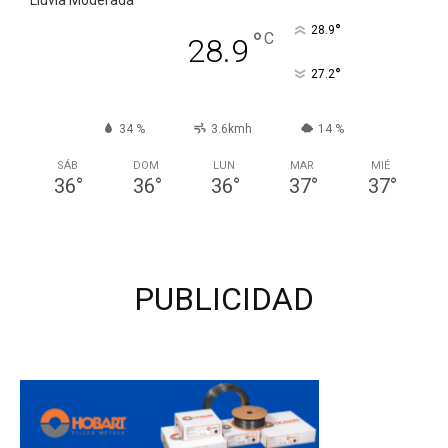
°
28.9
°
C
28.9
°
27.2
34 %
3.6kmh
14 %
SÁB
DOM
LUN
MAR
MIÉ
36
°
36
°
36
°
37
°
37
°
PUBLICIDAD