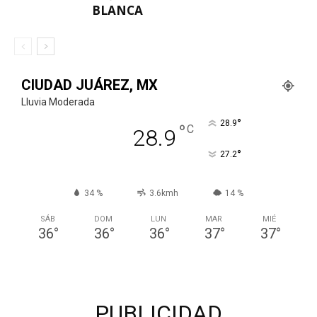
BLANCA
CIUDAD JUÁREZ, MX
Lluvia Moderada
°
28.9
°
C
28.9
°
27.2
34 %
3.6kmh
14 %
SÁB
DOM
LUN
MAR
MIÉ
36
°
36
°
36
°
37
°
37
°
PUBLICIDAD