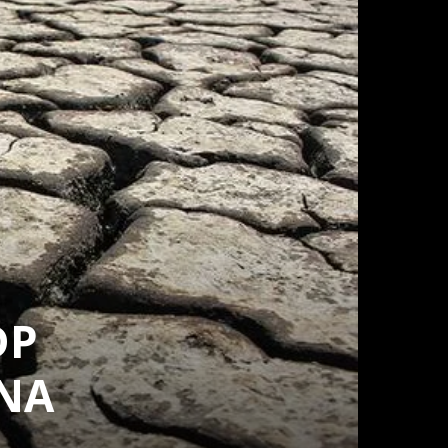
DP
ONA