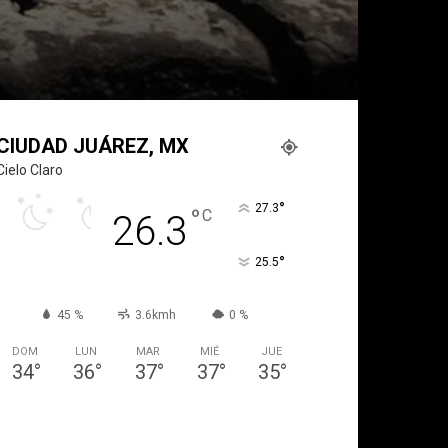
CIUDAD JUÁREZ, MX
Cielo Claro
°
27.3
°
C
26.3
°
25.5
45 %
3.6kmh
0 %
DOM
LUN
MAR
MIÉ
JUE
34
°
36
°
37
°
37
°
35
°