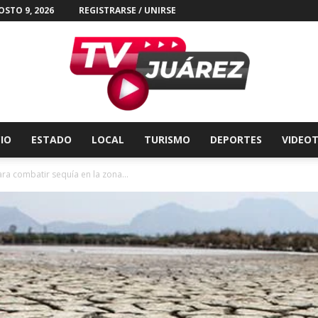
STO 9, 2026
REGISTRARSE / UNIRSE
CIO
ESTADO
LOCAL
TURISMO
DEPORTES
VIDEO
Tv
ra combatir sequía en la zona...
Juárez