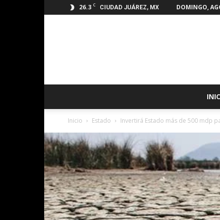
C
26.3
DOMINGO, AGO
CIUDAD JUÁREZ, MX
INI
Inicio
Estado
Invertirá Estado más de 500 mdp pa