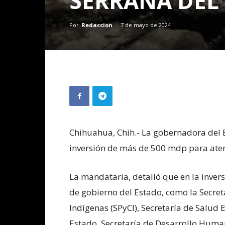
SERRANA DEL
Por
Redaccion
-
7 de mayo de 2024
Chihuahua, Chih.- La gobernadora del 
inversión de más de 500 mdp para aten
La mandataria, detalló que en la inver
de gobierno del Estado, como la Secre
Indígenas (SPyCI), Secretaría de Salud 
Estado, Secretaría de Desarrollo Huma