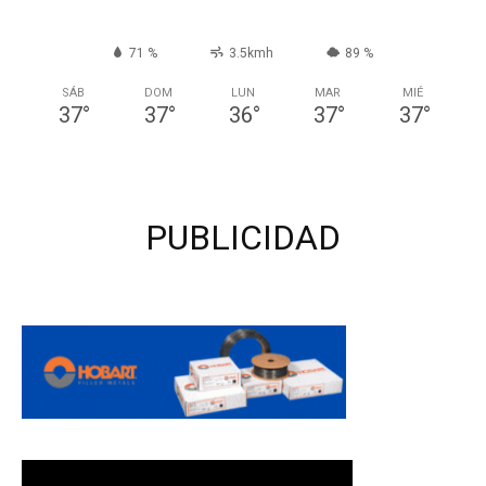
71 %
3.5kmh
89 %
SÁB
DOM
LUN
MAR
MIÉ
37
°
37
°
36
°
37
°
37
°
PUBLICIDAD