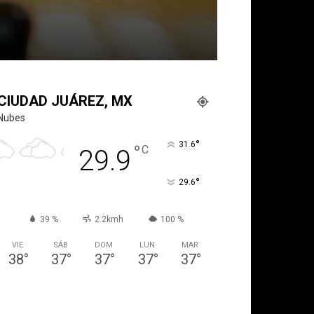
CIUDAD JUÁREZ, MX
Nubes
°
31.6
°
C
29.9
°
29.6
39 %
2.2kmh
100 %
VIE
SÁB
DOM
LUN
MAR
38
°
37
°
37
°
37
°
37
°