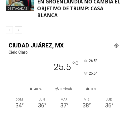
EN GROENLANDIA NO CAMBIA EL
OBJETIVO DE TRUMP: CASA
DESTACADAS
BLANCA
CIUDAD JUÁREZ, MX
Cielo Claro
°
26.5
°
C
25.5
°
25.5
48 %
3.2kmh
0 %
DOM
LUN
MAR
MIÉ
JUE
34
°
36
°
37
°
38
°
36
°