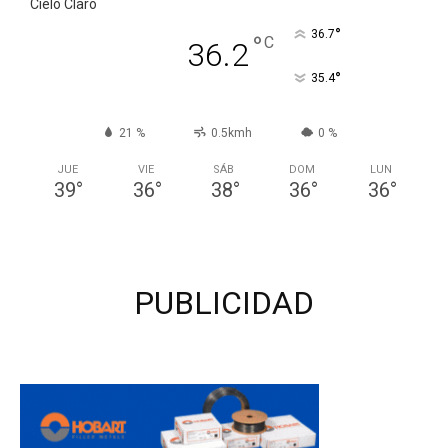
Cielo Claro
°
36.7
°
C
36.2
°
35.4
21 %
0.5kmh
0 %
JUE
VIE
SÁB
DOM
LUN
39
°
36
°
38
°
36
°
36
°
PUBLICIDAD