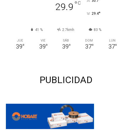
°
30.7
°
C
29.9
°
29.4
41 %
2.7kmh
83 %
JUE
VIE
SÁB
DOM
LUN
39
°
39
°
39
°
37
°
37
°
PUBLICIDAD