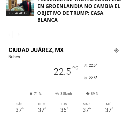
EN GROENLANDIA NO CAMBIA EL
OBJETIVO DE TRUMP: CASA
DESTACADAS
BLANCA
CIUDAD JUÁREZ, MX
Nubes
°
22.5
°
C
22.5
°
22.5
71 %
3.5kmh
89 %
SÁB
DOM
LUN
MAR
MIÉ
37
°
37
°
36
°
37
°
37
°