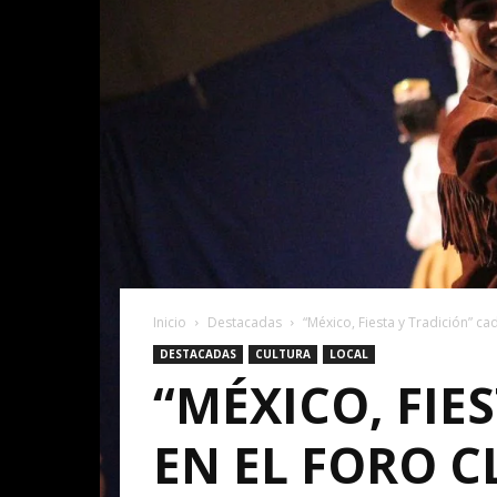
Inicio
Destacadas
“México, Fiesta y Tradición” c
DESTACADAS
CULTURA
LOCAL
“MÉXICO, FIE
EN EL FORO C