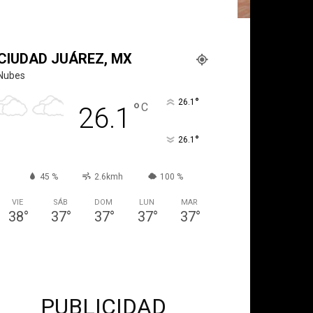
CIUDAD JUÁREZ, MX
Nubes
°
26.1
°
C
26.1
°
26.1
45 %
2.6kmh
100 %
VIE
SÁB
DOM
LUN
MAR
38
°
37
°
37
°
37
°
37
°
PUBLICIDAD