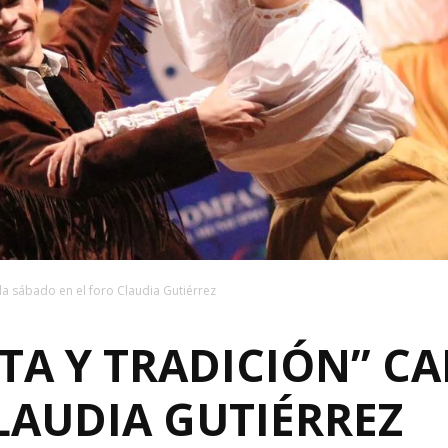
ada sábado en el foro Claudia Gutiérrez
STA Y TRADICIÓN” C
LAUDIA GUTIÉRREZ