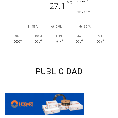
°
27.7
°
C
27.1
°
26.1
45 %
0.9kmh
95 %
SÁB
DOM
LUN
MAR
MIÉ
38
°
37
°
37
°
37
°
37
°
PUBLICIDAD