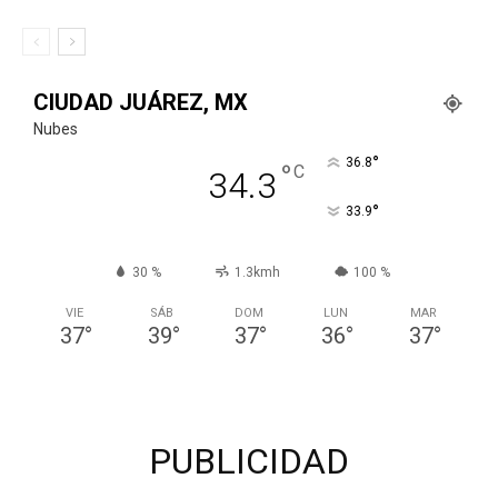
CIUDAD JUÁREZ, MX
Nubes
°
36.8
°
C
34.3
°
33.9
30 %
1.3kmh
100 %
VIE
SÁB
DOM
LUN
MAR
37
°
39
°
37
°
36
°
37
°
PUBLICIDAD