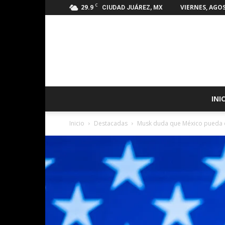
C
29.9
VIERNES, AGOS
CIUDAD JUÁREZ, MX
INI
Inicio
Destacadas
Musk duda que México pueda de