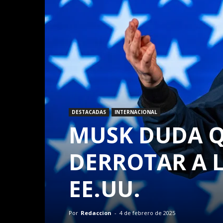
DESTACADAS
INTERNACIONAL
MUSK DUDA Q
DERROTAR A L
EE.UU.
Por
Redaccion
-
4 de febrero de 2025