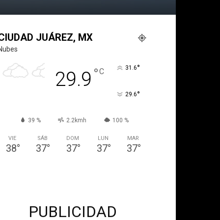
CIUDAD JUÁREZ, MX
Nubes
°
31.6
°
C
29.9
°
29.6
39 %
2.2kmh
100 %
VIE
SÁB
DOM
LUN
MAR
38
°
37
°
37
°
37
°
37
°
PUBLICIDAD