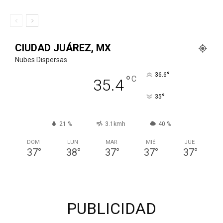
CIUDAD JUÁREZ, MX
Nubes Dispersas
°
36.6
°
C
35.4
°
35
21 %
3.1kmh
40 %
DOM
LUN
MAR
MIÉ
JUE
37
°
38
°
37
°
37
°
37
°
PUBLICIDAD