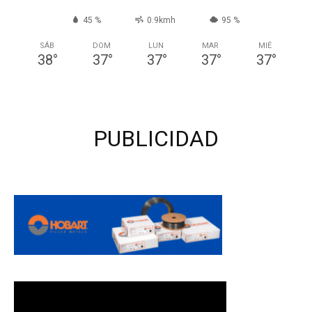
45 %
0.9kmh
95 %
SÁB
DOM
LUN
MAR
MIÉ
38
°
37
°
37
°
37
°
37
°
PUBLICIDAD