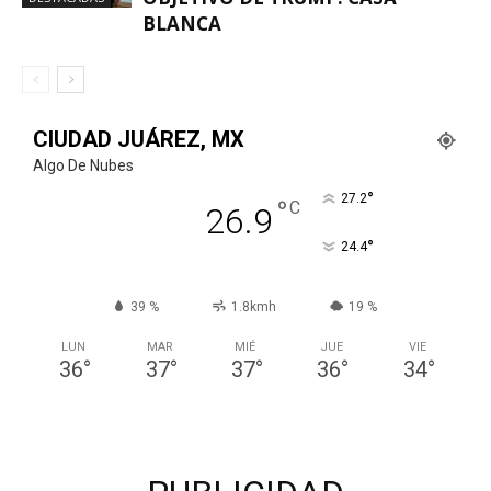
BLANCA
CIUDAD JUÁREZ, MX
Algo De Nubes
°
27.2
°
C
26.9
°
24.4
39 %
1.8kmh
19 %
LUN
MAR
MIÉ
JUE
VIE
36
°
37
°
37
°
36
°
34
°