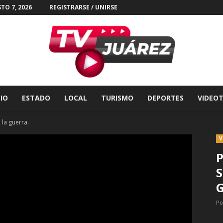
TO 7, 2026
REGISTRARSE / UNIRSE
CIO
ESTADO
LOCAL
TURISMO
DEPORTES
VIDEO
Tv
 la guerra.
V
P
S
Juárez
Po