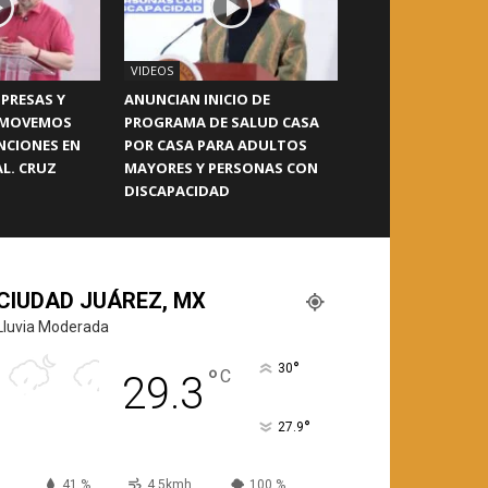
VIDEOS
PRESAS Y
ANUNCIAN INICIO DE
OMOVEMOS
PROGRAMA DE SALUD CASA
NCIONES EN
POR CASA PARA ADULTOS
L. CRUZ
MAYORES Y PERSONAS CON
DISCAPACIDAD
CIUDAD JUÁREZ, MX
Lluvia Moderada
°
30
°
C
29.3
°
27.9
41 %
4.5kmh
100 %