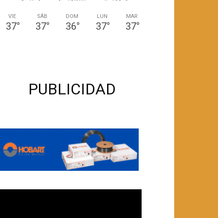
VIE
SÁB
DOM
LUN
MAR
37
°
37
°
36
°
37
°
37
°
PUBLICIDAD