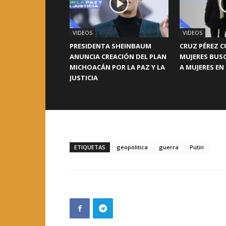
VIDEOS
VIDEOS
PRESIDENTA SHEINBAUM
CRUZ PÉREZ C
ANUNCIA CREACIÓN DEL PLAN
MUJERES BUS
MICHOACÁN POR LA PAZ Y LA
A MUJERES EN
JUSTICIA
ETIQUETAS
geopolitica
guerra
Putin