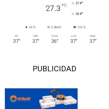
°
27.8
°
C
27.3
°
26.8
43 %
5.4kmh
100 %
VIE
SÁB
DOM
LUN
MAR
37
°
37
°
36
°
37
°
37
°
PUBLICIDAD