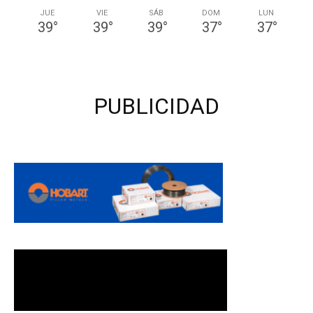
JUE
VIE
SÁB
DOM
LUN
39
°
39
°
39
°
37
°
37
°
PUBLICIDAD