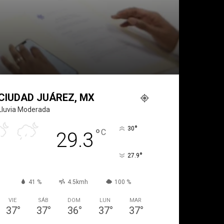
CIUDAD JUÁREZ, MX
Lluvia Moderada
°
30
°
C
29.3
°
27.9
41 %
4.5kmh
100 %
VIE
SÁB
DOM
LUN
MAR
37
°
37
°
36
°
37
°
37
°