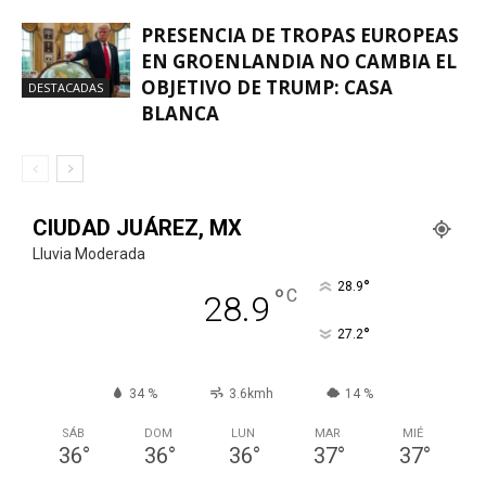
PRESENCIA DE TROPAS EUROPEAS
EN GROENLANDIA NO CAMBIA EL
OBJETIVO DE TRUMP: CASA
DESTACADAS
BLANCA
CIUDAD JUÁREZ, MX
Lluvia Moderada
°
28.9
°
C
28.9
°
27.2
34 %
3.6kmh
14 %
SÁB
DOM
LUN
MAR
MIÉ
36
°
36
°
36
°
37
°
37
°