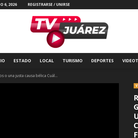
O 6, 2026
REGISTRARSE / UNIRSE
CIO
ESTADO
LOCAL
TURISMO
DEPORTES
VIDEO
Tv
s o una justa causa bélica Cuál...
V
R
Juárez
U
C