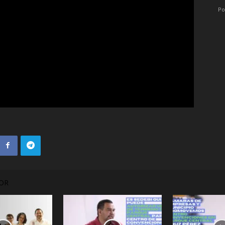
Po
OR