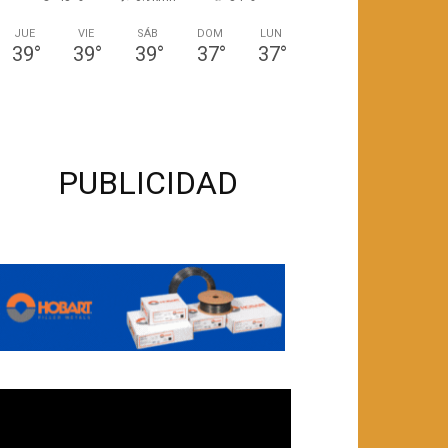
JUE
VIE
SÁB
DOM
LUN
39
°
39
°
39
°
37
°
37
°
PUBLICIDAD