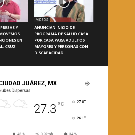
VIDEOS
PRESAS Y
ANUNCIAN INICIO DE
OMOVEMOS
PROGRAMA DE SALUD CASA
NCIONES EN
POR CASA PARA ADULTOS
L. CRUZ
MAYORES Y PERSONAS CON
DISCAPACIDAD
CIUDAD JUÁREZ, MX
Nubes Dispersas
°
27.8
°
C
27.3
°
26.1
48 %
0.9kmh
34 %