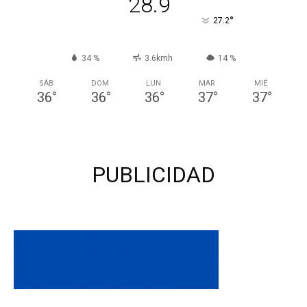
28.9
°
27.2
34 %
3.6kmh
14 %
SÁB
DOM
LUN
MAR
MIÉ
36
°
36
°
36
°
37
°
37
°
PUBLICIDAD