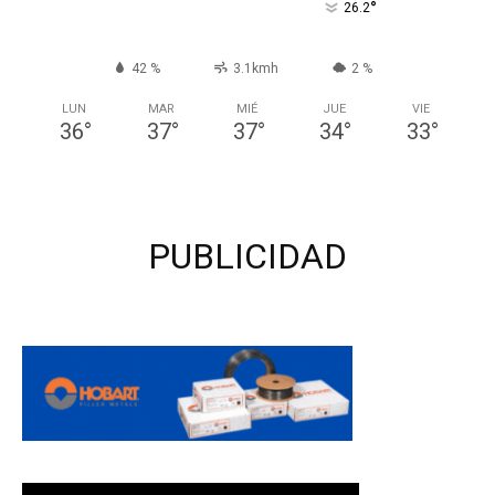
°
26.2
42 %
3.1kmh
2 %
LUN
MAR
MIÉ
JUE
VIE
36
°
37
°
37
°
34
°
33
°
PUBLICIDAD