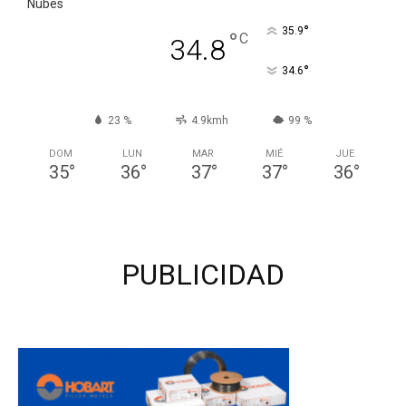
Nubes
°
35.9
°
C
34.8
°
34.6
23 %
4.9kmh
99 %
DOM
LUN
MAR
MIÉ
JUE
35
°
36
°
37
°
37
°
36
°
PUBLICIDAD