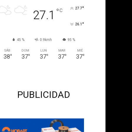
°
27.7
°
C
27.1
°
26.1
45 %
0.9kmh
95 %
SÁB
DOM
LUN
MAR
MIÉ
38
°
37
°
37
°
37
°
37
°
PUBLICIDAD