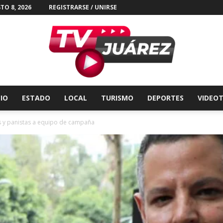
TO 8, 2026
REGISTRARSE / UNIRSE
CIO
ESTADO
LOCAL
TURISMO
DEPORTES
VIDEO
Tv
as y panistas a equipo de campaña
Juárez