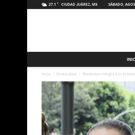
C
27.1
SÁBADO, AGOS
CIUDAD JUÁREZ, MX
INI
Inicio
Destacadas
Sheinbaum integra a ex priist