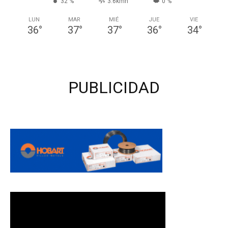
32 %
3.6kmh
0 %
LUN
MAR
MIÉ
JUE
VIE
36
°
37
°
37
°
36
°
34
°
PUBLICIDAD