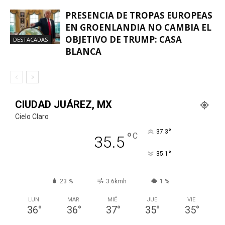
PRESENCIA DE TROPAS EUROPEAS
EN GROENLANDIA NO CAMBIA EL
OBJETIVO DE TRUMP: CASA
DESTACADAS
BLANCA
CIUDAD JUÁREZ, MX
Cielo Claro
°
37.3
°
C
35.5
°
35.1
23 %
3.6kmh
1 %
LUN
MAR
MIÉ
JUE
VIE
36
°
36
°
37
°
35
°
35
°