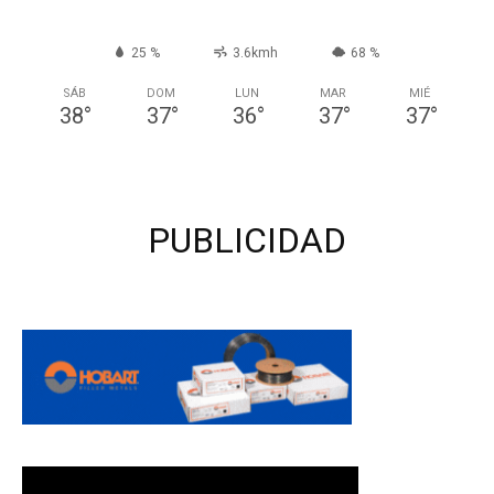
25 %
3.6kmh
68 %
SÁB
DOM
LUN
MAR
MIÉ
38
°
37
°
36
°
37
°
37
°
PUBLICIDAD