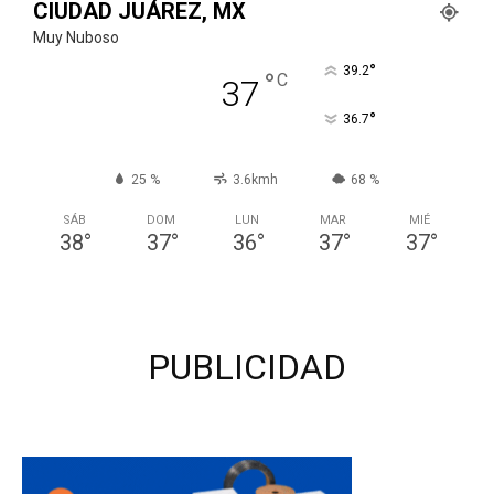
CIUDAD JUÁREZ, MX
Muy Nuboso
°
39.2
°
C
37
°
36.7
25 %
3.6kmh
68 %
SÁB
DOM
LUN
MAR
MIÉ
38
°
37
°
36
°
37
°
37
°
PUBLICIDAD