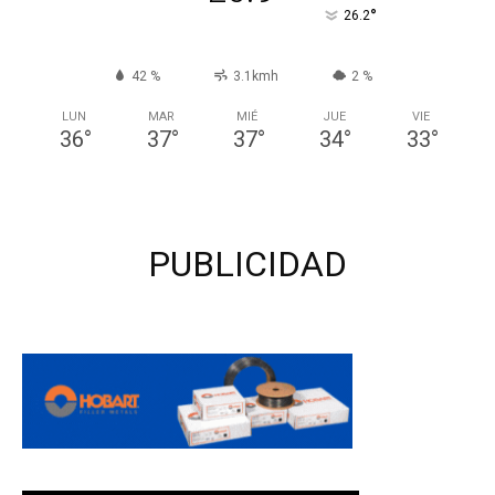
°
26.2
42 %
3.1kmh
2 %
LUN
MAR
MIÉ
JUE
VIE
36
°
37
°
37
°
34
°
33
°
PUBLICIDAD