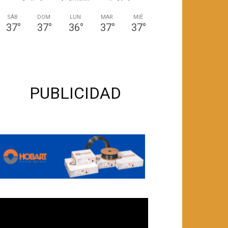
SÁB
DOM
LUN
MAR
MIÉ
37
°
37
°
36
°
37
°
37
°
PUBLICIDAD