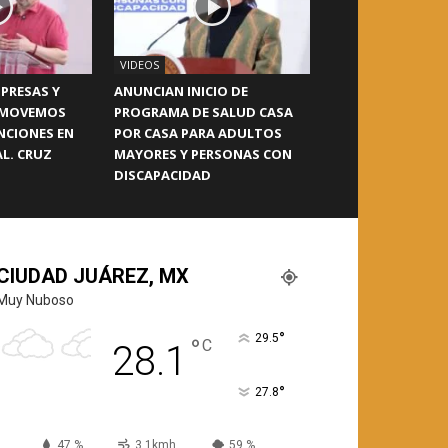
VIDEOS
PRESAS Y
ANUNCIAN INICIO DE
OMOVEMOS
PROGRAMA DE SALUD CASA
NCIONES EN
POR CASA PARA ADULTOS
L. CRUZ
MAYORES Y PERSONAS CON
DISCAPACIDAD
CIUDAD JUÁREZ, MX
Muy Nuboso
°
29.5
°
C
28.1
°
27.8
47 %
3.1kmh
59 %