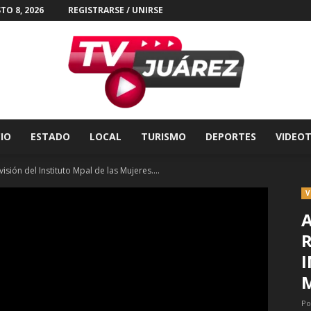
TO 8, 2026
REGISTRARSE / UNIRSE
CIO
ESTADO
LOCAL
TURISMO
DEPORTES
VIDEO
Tv
visión del Instituto Mpal de las Mujeres....
V
A
R
Juárez
I
M
Po