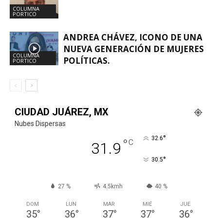
COLUMNA
PORTICO
ANDREA CHÁVEZ, ICONO DE UNA
NUEVA GENERACIÓN DE MUJERES
COLUMNA
POLÍTICAS.
PORTICO
CIUDAD JUÁREZ, MX
Nubes Dispersas
°
32.6
°
C
31.9
°
30.5
27 %
4.5kmh
40 %
DOM
LUN
MAR
MIÉ
JUE
35
°
36
°
37
°
37
°
36
°