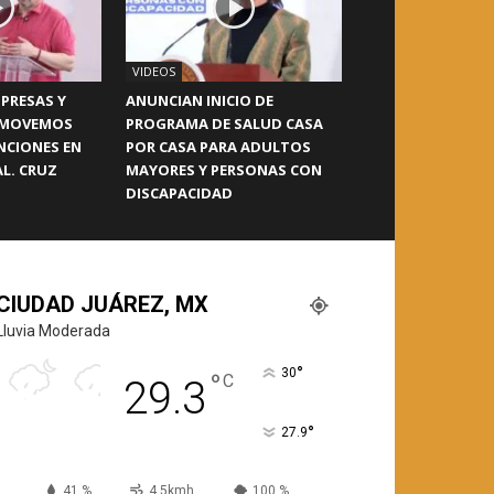
VIDEOS
PRESAS Y
ANUNCIAN INICIO DE
OMOVEMOS
PROGRAMA DE SALUD CASA
NCIONES EN
POR CASA PARA ADULTOS
L. CRUZ
MAYORES Y PERSONAS CON
DISCAPACIDAD
CIUDAD JUÁREZ, MX
Lluvia Moderada
°
30
°
C
29.3
°
27.9
41 %
4.5kmh
100 %