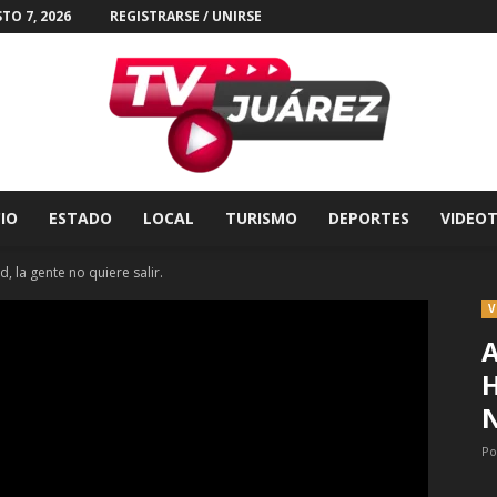
TO 7, 2026
REGISTRARSE / UNIRSE
CIO
ESTADO
LOCAL
TURISMO
DEPORTES
VIDEO
Tv
 la gente no quiere salir.
V
H
Juárez
N
Po