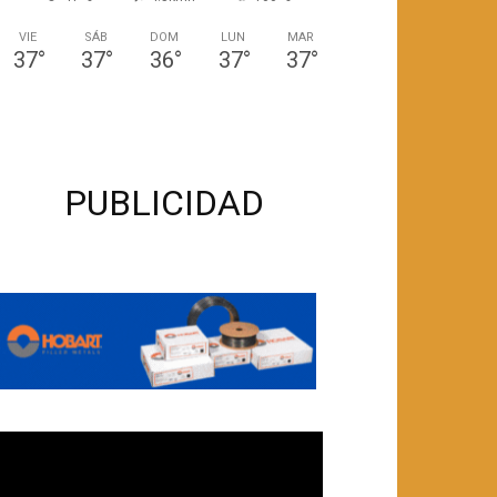
VIE
SÁB
DOM
LUN
MAR
37
°
37
°
36
°
37
°
37
°
PUBLICIDAD