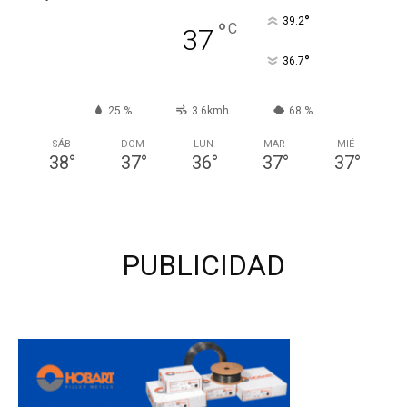
°
39.2
°
C
37
°
36.7
25 %
3.6kmh
68 %
SÁB
DOM
LUN
MAR
MIÉ
38
°
37
°
36
°
37
°
37
°
PUBLICIDAD