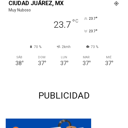
CIUDAD JUÁREZ, MX
Muy Nuboso
°
23.7
°
C
23.7
°
23.7
70 %
2kmh
73 %
SÁB
DOM
LUN
MAR
MIÉ
38
°
37
°
37
°
37
°
37
°
PUBLICIDAD