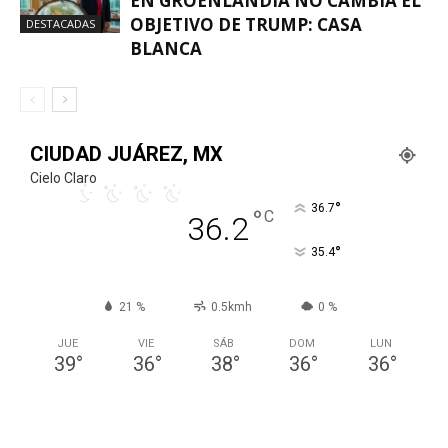
EN GROENLANDIA NO CAMBIA EL
OBJETIVO DE TRUMP: CASA
DESTACADAS
BLANCA
CIUDAD JUÁREZ, MX
Cielo Claro
°
36.7
°
C
36.2
°
35.4
21 %
0.5kmh
0 %
JUE
VIE
SÁB
DOM
LUN
39
°
36
°
38
°
36
°
36
°