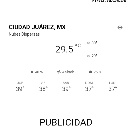
PIPAS: ALCALDE
CIUDAD JUÁREZ, MX
Nubes Dispersas
°
30
°
C
29.5
°
29
40 %
4.5kmh
26 %
JUE
VIE
SÁB
DOM
LUN
39
°
38
°
39
°
37
°
37
°
PUBLICIDAD