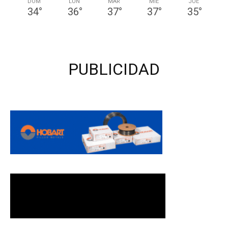
DOM
LUN
MAR
MIÉ
JUE
34
°
36
°
37
°
37
°
35
°
PUBLICIDAD