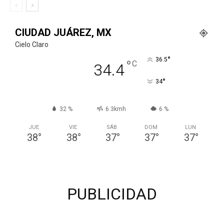
CIUDAD JUÁREZ, MX
Cielo Claro
°
36.5
°
C
34.4
°
34
32 %
6.3kmh
6 %
JUE
VIE
SÁB
DOM
LUN
38
°
38
°
37
°
37
°
37
°
PUBLICIDAD