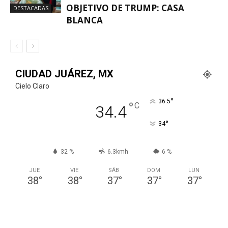
OBJETIVO DE TRUMP: CASA
DESTACADAS
BLANCA
CIUDAD JUÁREZ, MX
Cielo Claro
°
36.5
°
C
34.4
°
34
32 %
6.3kmh
6 %
JUE
VIE
SÁB
DOM
LUN
38
°
38
°
37
°
37
°
37
°