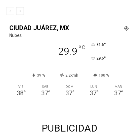
CIUDAD JUÁREZ, MX
Nubes
°
31.6
°
C
29.9
°
29.6
39 %
2.2kmh
100 %
VIE
SÁB
DOM
LUN
MAR
38
°
37
°
37
°
37
°
37
°
PUBLICIDAD