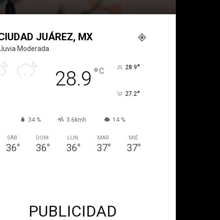
CIUDAD JUÁREZ, MX
Lluvia Moderada
°
28.9
°
C
28.9
°
27.2
34 %
3.6kmh
14 %
SÁB
DOM
LUN
MAR
MIÉ
36
°
36
°
36
°
37
°
37
°
PUBLICIDAD