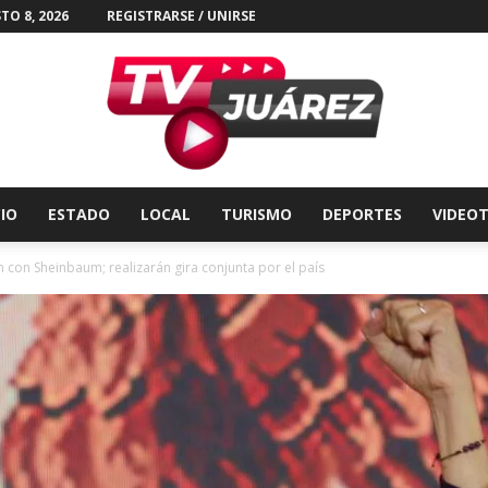
TO 8, 2026
REGISTRARSE / UNIRSE
CIO
ESTADO
LOCAL
TURISMO
DEPORTES
VIDEO
Tv
con Sheinbaum; realizarán gira conjunta por el país
Juárez