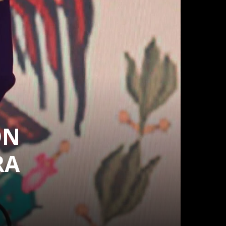
ÓN
RA