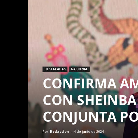
DESTACADAS
NACIONAL
CONFIRMA A
CON SHEINBA
CONJUNTA POR
Por
Redaccion
-
4 de junio de 2024