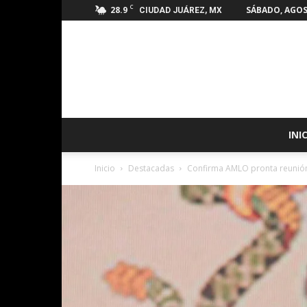
C
28.9
SÁBADO, AGOS
CIUDAD JUÁREZ, MX
INI
Inicio
Destacadas
Confirma AMLO pronta reunión 