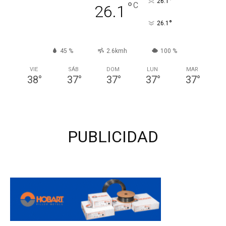
°
26.1
°
C
26.1
°
26.1
45 %
2.6kmh
100 %
VIE
SÁB
DOM
LUN
MAR
38
°
37
°
37
°
37
°
37
°
PUBLICIDAD