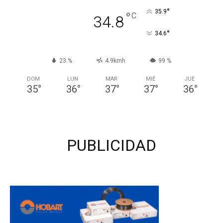
°
35.9
°
C
34.8
°
34.6
23 %
4.9kmh
99 %
DOM
LUN
MAR
MIÉ
JUE
35
°
36
°
37
°
37
°
36
°
PUBLICIDAD