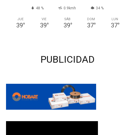
48 %
0.9kmh
34 %
JUE
VIE
SÁB
DOM
LUN
39
°
39
°
39
°
37
°
37
°
PUBLICIDAD