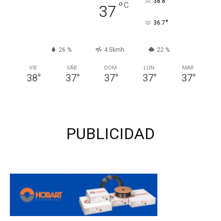
°
38.8
°
C
37
°
36.7
26 %
4.5kmh
22 %
VIE
SÁB
DOM
LUN
MAR
38
°
37
°
37
°
37
°
37
°
PUBLICIDAD