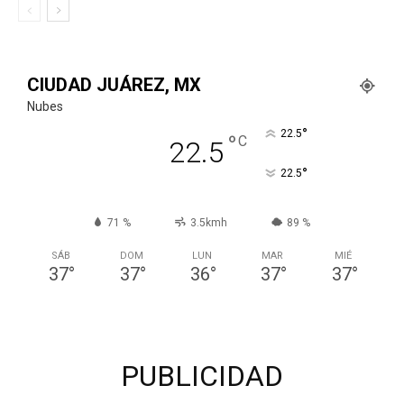
CIUDAD JUÁREZ, MX
Nubes
°
22.5
°
C
22.5
°
22.5
71 %
3.5kmh
89 %
SÁB
DOM
LUN
MAR
MIÉ
37
°
37
°
36
°
37
°
37
°
PUBLICIDAD